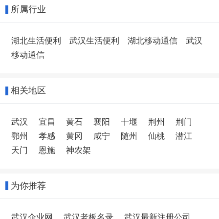
所属行业
湖北生活便利
武汉生活便利
湖北移动通信
武汉
移动通信
相关地区
武汉
宜昌
黄石
襄阳
十堰
荆州
荆门
鄂州
孝感
黄冈
咸宁
随州
仙桃
潜江
天门
恩施
神农架
为你推荐
武汉企业网
武汉老板名录
武汉最新注册公司